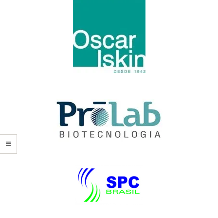
I
T
E