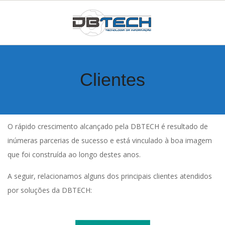
Skip
to
content
D
Primary
Navigation
T
Clientes
Menu
I
W
O rápido crescimento alcançado pela DBTECH é resultado de
inúmeras parcerias de sucesso e está vinculado à boa imagem
E
que foi construída ao longo destes anos.
B
A seguir, relacionamos alguns dos principais clientes atendidos
por soluções da DBTECH:
S