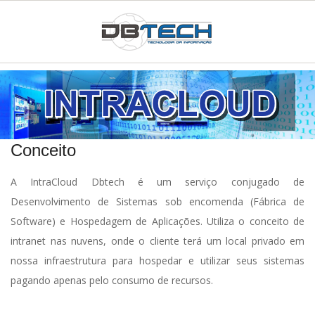
Skip
to
content
D
Primary
Navigation
T
Menu
I
Conceito
W
A IntraCloud Dbtech é um serviço conjugado de
Desenvolvimento de Sistemas sob encomenda (Fábrica de
E
Software) e Hospedagem de Aplicações. Utiliza o conceito de
intranet nas nuvens, onde o cliente terá um local privado em
B
nossa infraestrutura para hospedar e utilizar seus sistemas
pagando apenas pelo consumo de recursos.
S