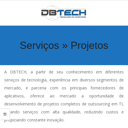
Skip
to
content
D
Primary
Navigation
T
Serviços »
Projetos
Menu
I
W
A DBTECH, a partir de seu conhecimento em diferentes
serviços de tecnologia, experiência em diversos segmentos de
E
mercado, e parceria com os principais fornecedores de
aplicativos, oferece ao mercado a oportunidade de
B
desenvolvimento de projetos completos de outsourcing em TI,
gerando serviços com alta qualidade, reduzindo custos e
S
propiciando constante inovação.