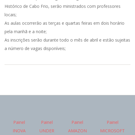
Histórico de Cabo Frio, serão ministrados com professores
locais;
As aulas ocorrerão as terças e quartas feiras em dois horário
pela manhã e a noite;
As inscrições serão durante todo o mês de abril e estão sujeitas
a número de vagas disponíveis;
2018-
04-
09
Painel
Painel
Painel
Painel
INOVA
UNDER
AMAZON
MICROSOFT