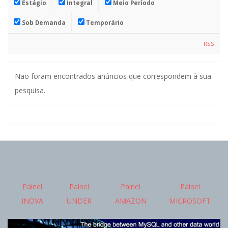
Estágio
Integral
Meio Período
I
Sob Demanda
Temporário
T
RSS
E
Não foram encontrados anúncios que correspondem à sua
pesquisa.
2015-
05-
29
Painel
Painel
Painel
Painel
INOVA
UNDER
AMAZON
MICROSOFT